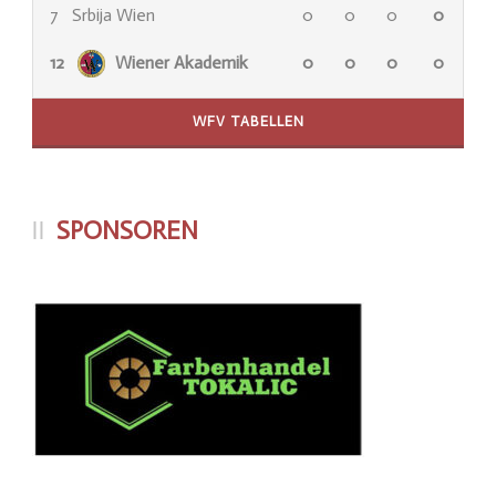
7
Srbija Wien
0
0
0
0
12
Wiener Akademik
0
0
0
0
WFV TABELLEN
SPONSOREN