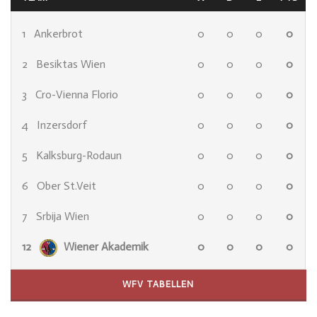
1
Ankerbrot
0
0
0
0
2
Besiktas Wien
0
0
0
0
3
Cro-Vienna Florio
0
0
0
0
4
Inzersdorf
0
0
0
0
5
Kalksburg-Rodaun
0
0
0
0
6
Ober St.Veit
0
0
0
0
7
Srbija Wien
0
0
0
0
12
Wiener Akademik
0
0
0
0
WFV TABELLEN