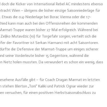
nd doch die Kicker von International Rebel AC mindestens ebenso
tracht Wien – übrigens die bisher einzige Saisonniederlage für
Etwas die 0:4-Niederlage bei Borac Vienna oder die 1:7-
schied kann man auch bei den Offensivreihen der kommenden
Marmat-Truppe waren bisher 27 Mal erfolgreich. Während bei
Zeljko Mutavdzic (10) für Torgefahr sorgen, verteilt sich die
ifer der Favoritner ist Serkan Harmanci mit acht Saisontoren.
 dürfte die Defensive der Marmat-Truppe um einiges sicherer
und seine Vorderleute bisher 15 Gegentore, während die
nen Netz holen mussten. Da verwundert es schon ein wenig, dass
gesehene Ausfälle gibt – für Coach Dragan Marmat im letzten
n stehen Blerton „Toni“ Kaliki und Patrick Ognar wieder zur
n versuchen, für einen positiven Herbstsaisonabschluss zu