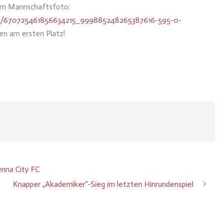
hrem Mannschaftsfoto:
load/670725461856634215_999885248265387616-595-0-
en am ersten Platz!
enna City FC
Knapper „Akademiker“-Sieg im letzten Hinrundenspiel