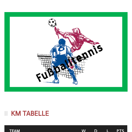
KM TABELLE
TEAM
W
D
L
PTS