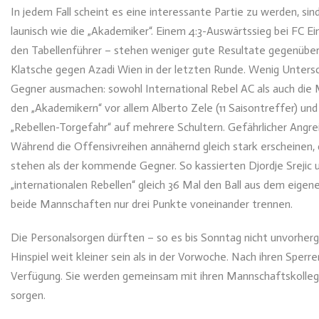
In jedem Fall scheint es eine interessante Partie zu werden, si
launisch wie die „Akademiker“. Einem 4:3-Auswärtssieg bei FC Ein
den Tabellenführer – stehen weniger gute Resultate gegenüber. 
Klatsche gegen Azadi Wien in der letzten Runde. Wenig Unter
Gegner ausmachen: sowohl International Rebel AC als auch die 
den „Akademikern“ vor allem Alberto Zele (11 Saisontreffer) und 
„Rebellen-Torgefahr“ auf mehrere Schultern. Gefährlicher Angre
Während die Offensivreihen annähernd gleich stark erscheinen,
stehen als der kommende Gegner. So kassierten Djordje Srejic 
„internationalen Rebellen“ gleich 36 Mal den Ball aus dem eige
beide Mannschaften nur drei Punkte voneinander trennen.
Die Personalsorgen dürften – so es bis Sonntag nicht unvorher
Hinspiel weit kleiner sein als in der Vorwoche. Nach ihren Sperre
Verfügung. Sie werden gemeinsam mit ihren Mannschaftskollege
sorgen.