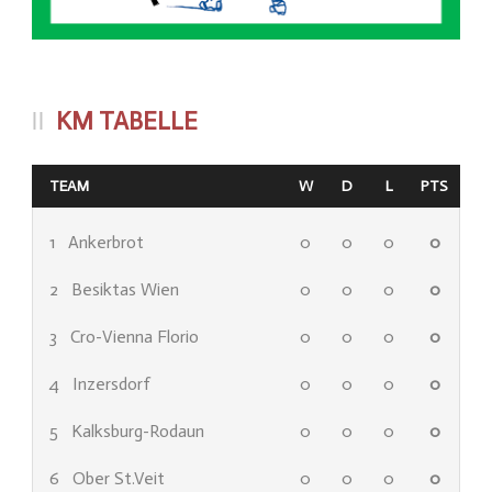
KM TABELLE
TEAM
W
D
L
PTS
1
Ankerbrot
0
0
0
0
2
Besiktas Wien
0
0
0
0
3
Cro-Vienna Florio
0
0
0
0
4
Inzersdorf
0
0
0
0
5
Kalksburg-Rodaun
0
0
0
0
6
Ober St.Veit
0
0
0
0