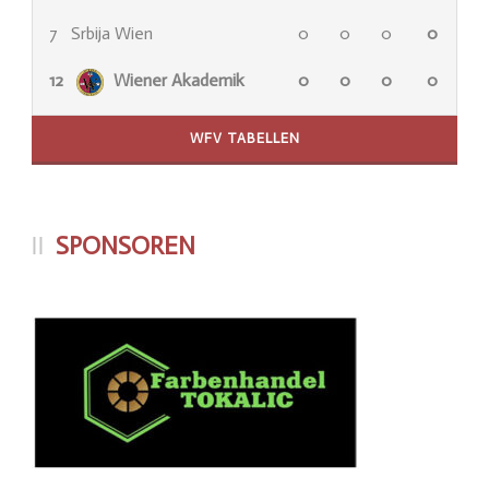
7
Srbija Wien
0
0
0
0
12
Wiener Akademik
0
0
0
0
WFV TABELLEN
SPONSOREN