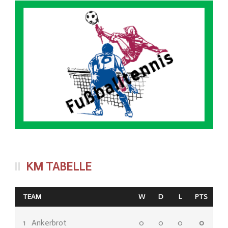
KM TABELLE
TEAM
W
D
L
PTS
1
Ankerbrot
0
0
0
0