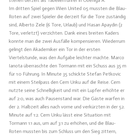
stehen derzeit als Tabellenführer in Oberliga A.
Im dritten Spiel gegen Wien United 05 mussten die Blau-
Roten auf zwei Spieler die derzeit für die Tore zuständig
sind, Alberto Zele (6 Tore, Urlaub) und Hasan Apaydin (2
Tore, verletzt) verzichten. Dank eines breiten Kaders
konnte man die zwei Ausfälle kompensieren. Wiederrum
gelingt den Akademiker ein Tor in der ersten
Viertelstunde, was den Aufgabe leichter machte. Marco
Ianota überraschte den Tormann mit ein Schuss aus 35 m
für 1:0 Führung. In Minute 35 schickte Stefan Petkovic
mit einem Steilpass den Cem Unku auf die Reise. Cem
nutzte seine Schnelligkeit und mit ein Lupfer erhöhte er
auf 2:0, was auch Pausenstand war. Die Gäste warfen in
der 2. Halbzeit alles nach vorne und verkürzten in der 52.
Minute auf 1:2. Cem Unku lässt eine Situation mit
Tormann 1:1 aus, um auf 3:1 zu erhöhen, und die Blau-
Roten mussten bis zum Schluss um den Sieg zittern,