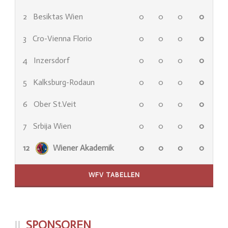
2
Besiktas Wien
0
0
0
0
3
Cro-Vienna Florio
0
0
0
0
4
Inzersdorf
0
0
0
0
5
Kalksburg-Rodaun
0
0
0
0
6
Ober St.Veit
0
0
0
0
7
Srbija Wien
0
0
0
0
12
Wiener Akademik
0
0
0
0
WFV TABELLEN
SPONSOREN