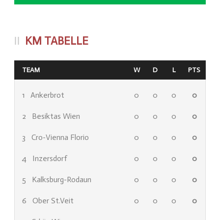
KM TABELLE
TEAM
W
D
L
PTS
1
Ankerbrot
0
0
0
0
2
Besiktas Wien
0
0
0
0
3
Cro-Vienna Florio
0
0
0
0
4
Inzersdorf
0
0
0
0
5
Kalksburg-Rodaun
0
0
0
0
6
Ober St.Veit
0
0
0
0