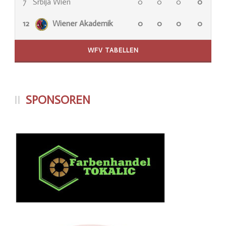
7
Srbija Wien
0
0
0
0
12
Wiener Akademik
0
0
0
0
WFV TABELLEN
SPONSOREN